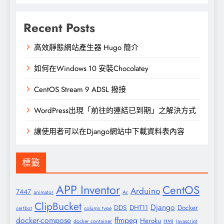
Recent Posts
高效靜態網站產生器 Hugo 簡介
如何在Windows 10 安裝Chocolatey
CentOS Stream 9 ADSL 撥接
WordPress出現「前往的連結已到期」之解決方式
讓使用者可以在Django網站中下載資料表內容
標籤
APP Inventor
CentOS
Arduino
7447
animator
Ar
ClipBucket
Django
DDS
DHT11
Docker
certbot
column type
docker-compose
ffmpeg
Heroku
docker container
HMI
Javascript