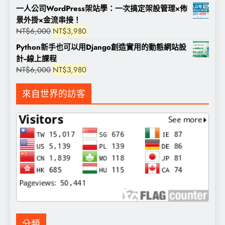
一人公司WordPress架站學：一次搞定架設管理×佈
景外掛×金流串接！
原
目
NT$
6,000
NT$
3,980
始
前
Python新手也可以用Django創造實用的動態網站設
價
價
計--線上課程
格：
格：
原
目
NT$
6,000
NT$
3,980
NT$6,000。
NT$3,980。
始
前
價
價
來自世界的訪客
格：
格：
NT$6,000。
NT$3,980。
分類