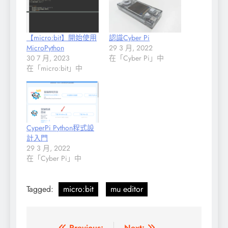
【micro:bit】開始使用
認識Cyber Pi
MicroPython
29 3 月, 2022
30 7 月, 2023
在「Cyber Pi」中
在「micro:bit」中
CyperPi Python程式設
計入門
29 3 月, 2022
在「Cyber Pi」中
Tagged:
micro:bit
mu editor
Previous:
Next: