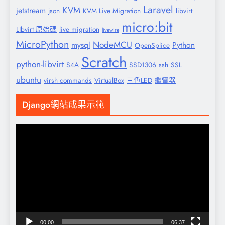
Laravel
KVM
jetstream
json
KVM Live Migration
libvirt
micro:bit
LIbvirt 原始碼
live migration
livewire
MicroPython
NodeMCU
mysql
Python
OpenSplice
Scratch
python-libvirt
S4A
SSD1306
ssh
SSL
ubuntu
virsh commands
VirtualBox
三色LED
繼電器
Django網站成果示範
視
訊
播
放
器
00:00
06:37