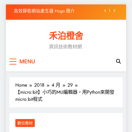
方式
Skip
高效靜態網站產生器 Hugo 簡介
to
content
如何在Windows 10 安裝Chocolatey
禾泊橙舍
CentOS Stream 9 ADSL 撥接
資訊技術教材網
WordPress出現「前往的連結已到期」之解決
方式
高效靜態網站產生器 Hugo 簡介
MENU
如何在Windows 10 安裝Chocolatey
Home
2018
4 月
29
CentOS Stream 9 ADSL 撥接
【micro:bit】小巧的MU編輯器，用Python來開發
WordPress出現「前往的連結已到期」之解決
micro:bit程式
方式
數位教材