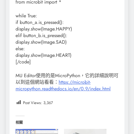
from microbit import *
while True:
if button_a.is_pressed():
display.show(Image.HAPPY)
elif button_b.is_pressed():
display.show(Image.SAD)
else:
display.show(Image.HEART)
[/code]
MU Editor使用的是MicroPython，它的詳細說明可
以到這個網站看看：
https://microbit-
micropython.readthedocs.io/en/0.9/index.html
Post Views:
3,367
相關