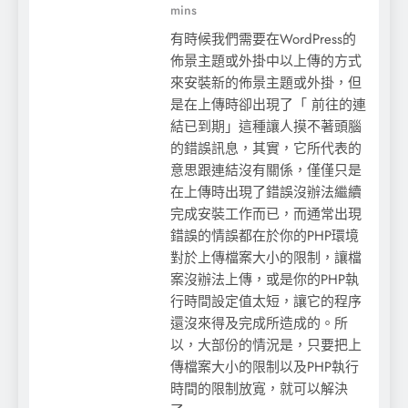
mins
有時候我們需要在WordPress的
佈景主題或外掛中以上傳的方式
雲端時代來臨了，而虛擬化技術是其中最重
來安裝新的佈景主題或外掛，但
是在上傳時卻出現了「 前往的連
要的議題
結已到期」這種讓人摸不著頭腦
的錯誤訊息，其實，它所代表的
意思跟連結沒有關係，僅僅只是
在上傳時出現了錯誤沒辦法繼續
完成安裝工作而已，而通常出現
錯誤的情誤都在於你的PHP環境
對於上傳檔案大小的限制，讓檔
案沒辦法上傳，或是你的PHP執
行時間設定值太短，讓它的程序
還沒來得及完成所造成的。所
以，大部份的情況是，只要把上
傳檔案大小的限制以及PHP執行
時間的限制放寬，就可以解決
Python-libvirt好用的 listAllDomains