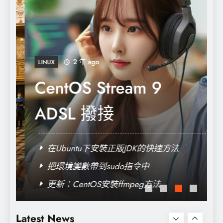
【micro:bit】使用APP Inventor讀取
micro:bit上的溫度資訊【積木篇】
2 年 ago
LINUX
CentOS Stream 9
ADSL 撥接
在Ubuntu下安裝正版JDK的快速方法
把環境變數帶到sudo指令中
更新：CentOS安裝ffmpeg方法
CentOS Stream 9 ADSL 撥接
Latest News