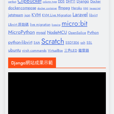
ClipBucket
Django
DDS
DHT11
Docker
certbot
column type
docker-compose
ffmpeg
Heroku
docker container
HMI
Javascript
Laravel
KVM
jetstream
json
KVM Live Migration
libvirt
micro:bit
LIbvirt 原始碼
live migration
livewire
MicroPython
NodeMCU
mysql
Python
OpenSplice
Scratch
python-libvirt
S4A
SSD1306
ssh
SSL
ubuntu
virsh commands
VirtualBox
三色LED
繼電器
Django網站成果示範
視
訊
播
放
器