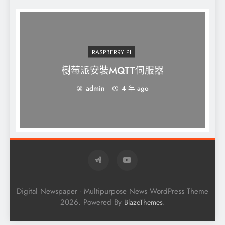
RASPBERRY PI
樹莓派安裝MQTT伺服器
admin
4 年 ago
Digital Newspaper - Multipurpose News WordPress Theme
2026. Powered By
.
BlazeThemes