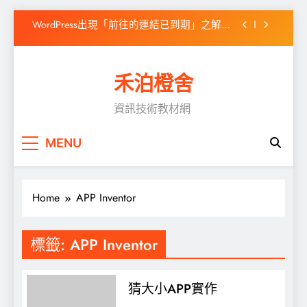
Skip
WordPress出現「前往的連結已到期」之解決
to
方式
content
高效靜態網站產生器 Hugo 簡介
禾泊橙舍
如何在Windows 10 安裝Chocolatey
資訊技術教材網
CentOS Stream 9 ADSL 撥接
WordPress出現「前往的連結已到期」之解決
MENU
方式
Home
APP Inventor
標籤:
APP Inventor
猜大小APP實作