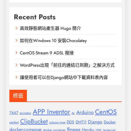
Recent Posts
高效靜態網站產生器 Hugo 簡介
如何在Windows 10 安裝Chocolatey
CentOS Stream 9 ADSL 撥接
WordPress出現「前往的連結已到期」之解決方式
讓使用者可以在Django網站中下載資料表內容
標籤
APP Inventor
CentOS
Arduino
7447
animator
Ar
ClipBucket
Django
DDS
DHT11
Docker
certbot
column type
docker-compose
ffmpeg
Heroku
docker container
HMI
Javascript