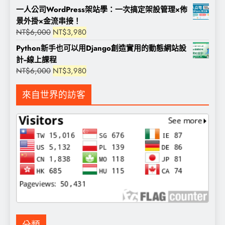
一人公司WordPress架站學：一次搞定架設管理×佈
景外掛×金流串接！
原
目
NT$
6,000
NT$
3,980
始
前
Python新手也可以用Django創造實用的動態網站設
價
價
計--線上課程
格：
格：
原
目
NT$
6,000
NT$
3,980
NT$6,000。
NT$3,980。
始
前
價
價
來自世界的訪客
格：
格：
NT$6,000。
NT$3,980。