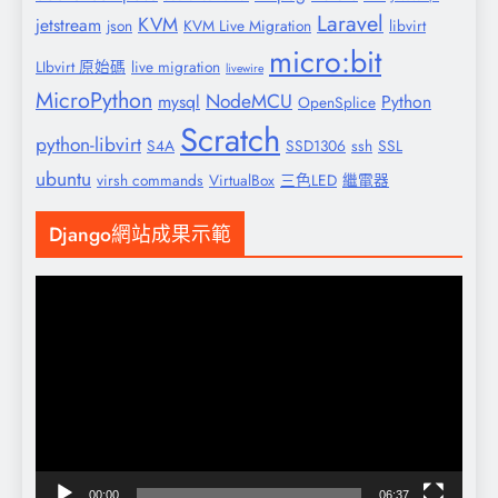
Laravel
KVM
jetstream
json
KVM Live Migration
libvirt
micro:bit
LIbvirt 原始碼
live migration
livewire
MicroPython
NodeMCU
mysql
Python
OpenSplice
Scratch
python-libvirt
S4A
SSD1306
ssh
SSL
ubuntu
virsh commands
VirtualBox
三色LED
繼電器
Django網站成果示範
視
訊
播
放
器
00:00
06:37