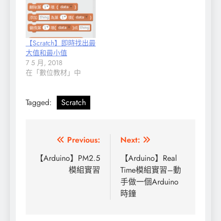
【Scratch】即時找出最
大值和最小值
7 5 月, 2018
在「數位教材」中
Tagged:
Scratch
文
Previous:
Next:
章
【Arduino】PM2.5
【Arduino】Real
模組實習
Time模組實習–動
導
手做一個Arduino
覽
時鐘