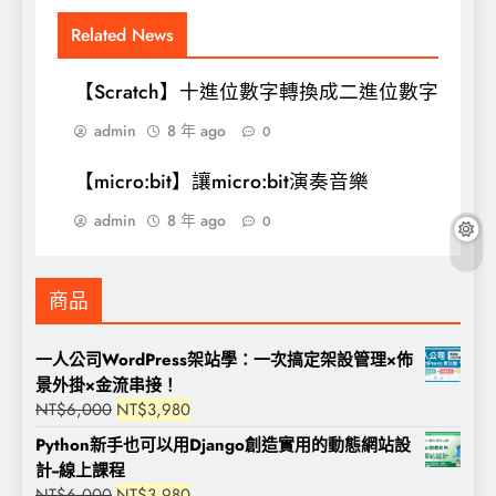
Related News
【Scratch】十進位數字轉換成二進位數字
admin
8 年 ago
0
【micro:bit】讓micro:bit演奏音樂
admin
8 年 ago
0
商品
一人公司WordPress架站學：一次搞定架設管理×佈
景外掛×金流串接！
原
目
NT$
6,000
NT$
3,980
始
前
Python新手也可以用Django創造實用的動態網站設
價
價
計--線上課程
格：
格：
原
目
NT$
6,000
NT$
3,980