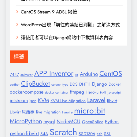
CentOS Stream 9 ADSL 撥接
WordPress出現「前往的連結已到期」之解決方式
讓使用者可以在Django網站中下載資料表內容
標籤
APP Inventor
CentOS
Arduino
7447
animator
Ar
ClipBucket
Django
DDS
DHT11
Docker
certbot
column type
docker-compose
ffmpeg
Heroku
docker container
HMI
Javascript
Laravel
KVM
jetstream
json
KVM Live Migration
libvirt
micro:bit
LIbvirt 原始碼
live migration
livewire
MicroPython
NodeMCU
mysql
Python
OpenSplice
Scratch
python-libvirt
S4A
SSD1306
ssh
SSL