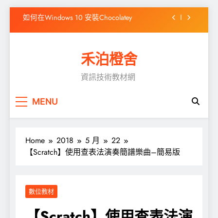
Skip
如何在Windows 10 安裝Chocolatey
to
content
CentOS Stream 9 ADSL 撥接
禾泊橙舍
WordPress出現「前往的連結已到期」之解決
方式
資訊技術教材網
高效靜態網站產生器 Hugo 簡介
如何在Windows 10 安裝Chocolatey
MENU
CentOS Stream 9 ADSL 撥接
Home
2018
5 月
22
WordPress出現「前往的連結已到期」之解決
方式
【Scratch】使用查表法演奏簡譜樂曲–簡易版
數位教材
【Scratch】使用查表法演