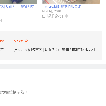
實習] Unit 7：可變電阻調
【micro:bit】驅動伺服馬達
14 4 月, 2018
在「數位教材」中
」中
us:
Next:
實習
[Arduino初階實習] Unit 7：可變電阻調控伺服馬達
必填欄位標示為
*