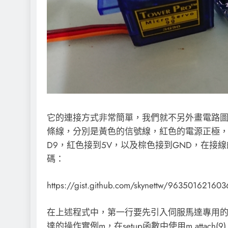
它的連接方式非常簡單，我們就不另外畫電路圖
條線，分別是黃色的信號線，紅色的電源正極，
D9，紅色接到5V，以及棕色接到GND，在
碼：
https://gist.github.com/skynettw/963501621
在上述程式中，第一行要先引入伺服馬達專用的函式
達的操作實例m，在setup函數中使用m.atta