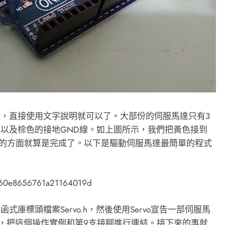
，直接使用文字說明就可以了。大部份的伺服馬達只有3
以及棕色的接地GND線。如上圖所示，我們把黃色接到
接線的方面就算是完成了。以下是驅動伺服馬達最簡單的程式
60360e8656761a21164019d
庫標頭檔案Servo.h，然後使用Servo宣告一部伺服馬
ch(9)，把這個操作實例和第9支接腳進行連結。接下來的事就