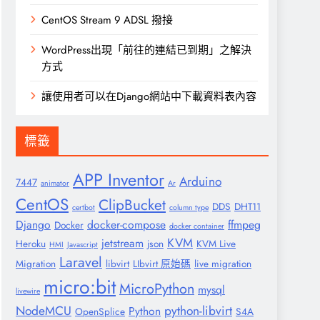
CentOS Stream 9 ADSL 撥接
WordPress出現「前往的連結已到期」之解決
方式
讓使用者可以在Django網站中下載資料表內容
標籤
APP Inventor
Arduino
7447
animator
Ar
CentOS
ClipBucket
DDS
DHT11
certbot
column type
Django
docker-compose
ffmpeg
Docker
docker container
KVM
jetstream
Heroku
json
KVM Live
HMI
Javascript
Laravel
Migration
libvirt
LIbvirt 原始碼
live migration
micro:bit
MicroPython
mysql
livewire
NodeMCU
python-libvirt
Python
OpenSplice
S4A