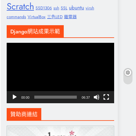
Scratch
ubuntu
SSD1306
ssh
SSL
virsh
commands
VirtualBox
三色LED
繼電器
Django網站成果示範
視
訊
播
放
器
00:00
06:37
贊助商連結