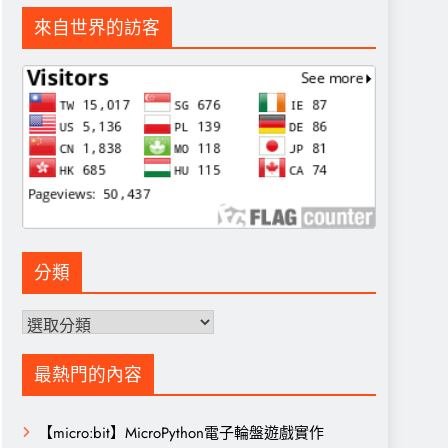
始
前
價
價
來自世界的訪客
格：
格：
NT$6,000。
NT$3,980。
分類
分
類
最熱門的內容
【micro:bit】MicroPython電子輪盤遊戲實作