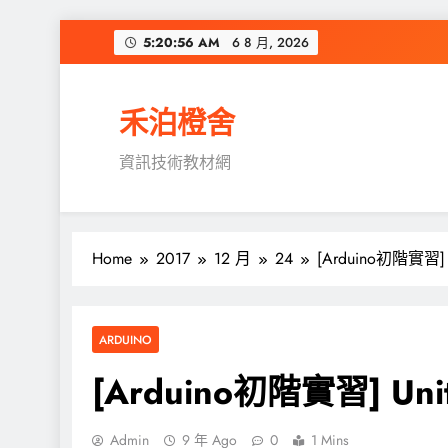
Skip
5:20:57 AM
6 8 月, 2026
to
content
禾泊橙舍
資訊技術教材網
Home
2017
12 月
24
[Arduino初階實習
ARDUINO
[Arduino初階實習] U
Admin
9 年 Ago
0
1 Mins