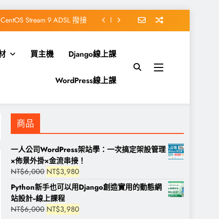
CentOS Stream 9 ADSL 撥接
「前往的連結已到期」之解決方式
靜態網站產生器 Hugo 簡介
材
買主機
Django線上課
ndows 10 安裝Chocolatey
WordPress線上課
CentOS Stream 9 ADSL 撥接
「前往的連結已到期」之解決方式
商品
一人公司WordPress架站學：一次搞定架設管理
×佈景外掛×金流串接！
原
目
NT$
6,000
NT$
3,980
始
前
Python新手也可以用Django創造實用的動態網
價
價
站設計--線上課程
格：
格：
原
目
NT$
6,000
NT$
3,980
NT$6,000。
NT$3,980。