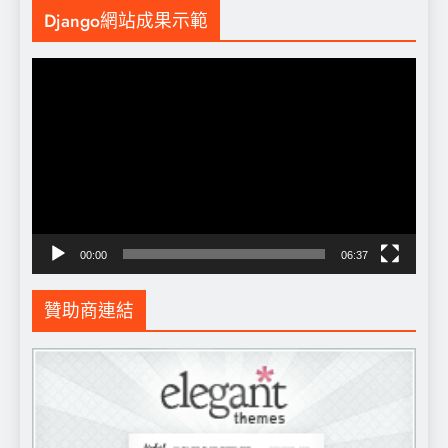
Django網站成果示範
視
訊
播
放
器
00:00
06:37
贊助商連結