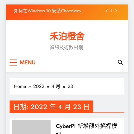
Skip
如何在Windows 10 安裝Chocolatey
to
content
CentOS Stream 9 ADSL 撥接
禾泊橙舍
WordPress出現「前往的連結已到期」之解決
方式
資訊技術教材網
高效靜態網站產生器 Hugo 簡介
如何在Windows 10 安裝Chocolatey
MENU
CentOS Stream 9 ADSL 撥接
Home
2022
4 月
23
WordPress出現「前往的連結已到期」之解決
方式
日期:
2022 年 4 月 23 日
CyberPi 新增額外搖桿模