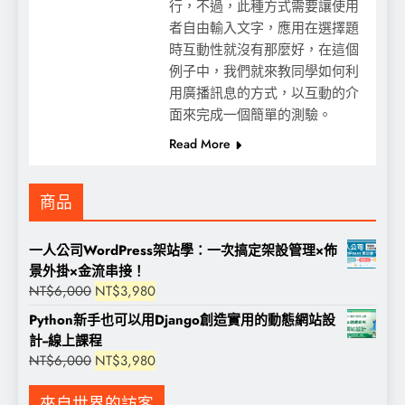
行，不過，此種方式需要讓使用
者自由輸入文字，應用在選擇題
時互動性就沒有那麼好，在這個
例子中，我們就來教同學如何利
用廣播訊息的方式，以互動的介
面來完成一個簡單的測驗。
Read More
商品
一人公司WordPress架站學：一次搞定架設管理×佈
景外掛×金流串接！
原
目
NT$
6,000
NT$
3,980
始
前
Python新手也可以用Django創造實用的動態網站設
價
價
計--線上課程
格：
格：
原
目
NT$
6,000
NT$
3,980
NT$6,000。
NT$3,980。
始
前
價
價
來自世界的訪客