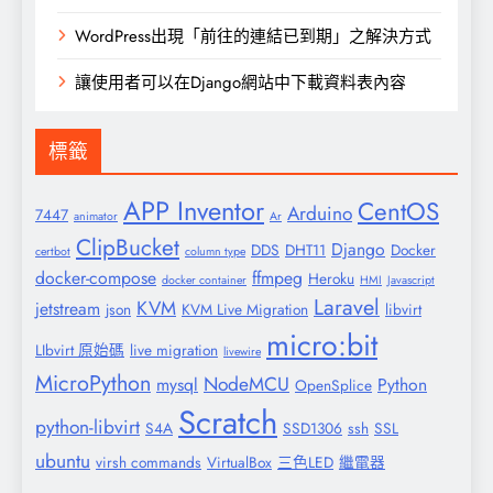
WordPress出現「前往的連結已到期」之解決方式
讓使用者可以在Django網站中下載資料表內容
標籤
APP Inventor
CentOS
Arduino
7447
animator
Ar
ClipBucket
Django
DDS
DHT11
Docker
certbot
column type
docker-compose
ffmpeg
Heroku
docker container
HMI
Javascript
Laravel
KVM
jetstream
json
KVM Live Migration
libvirt
micro:bit
LIbvirt 原始碼
live migration
livewire
MicroPython
NodeMCU
mysql
Python
OpenSplice
Scratch
python-libvirt
S4A
SSD1306
ssh
SSL
ubuntu
virsh commands
VirtualBox
三色LED
繼電器