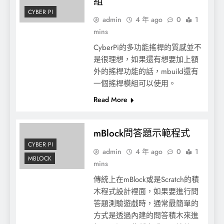
組
CYBER PI
admin
4 年 ago
0
1
mins
CyberPi的多功能搖桿的質感並不
是很理想，如果還有想要加上額
外的搖桿功能的話，mbuild還有
一個搖桿模組可以使用。
Read More
mBlock問答題示範程式
CYBER PI
admin
4 年 ago
0
1
MBLOCK
mins
傳統上在mBlock或是Scratch的積
木程式設計裡面，如果要進行問
答題測驗遊戲時，通常最簡單的
方式是透過內建的問答積木來進