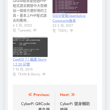
Laravel框架是透過PHP
程式語言開發中大型網
站一個很方便好用的工
具。基本上PHP程式語
[DDS]安裝OpenSplice
言的應用…
Community版本
6 5 月, 2023
22 3 月, 2017
在「Laravel」中
在「DDS」中
CentOS 7.1 編譯 libvirt-
1.2.20 記要
7 10 月, 2015
在「KVM & libvirt」中
文
Previous:
Next:
章
CyberPi QRCode
CyberPi 健身輔助
產生器
神器