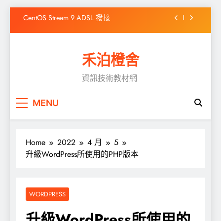
Skip
CentOS Stream 9 ADSL 撥接
to
content
WordPress出現「前往的連結已到期」之解決
方式
禾泊橙舍
高效靜態網站產生器 Hugo 簡介
資訊技術教材網
如何在Windows 10 安裝Chocolatey
CentOS Stream 9 ADSL 撥接
MENU
WordPress出現「前往的連結已到期」之解決
方式
Home
2022
4 月
5
升級WordPress所使用的PHP版本
WORDPRESS
升級WordPress所使用的