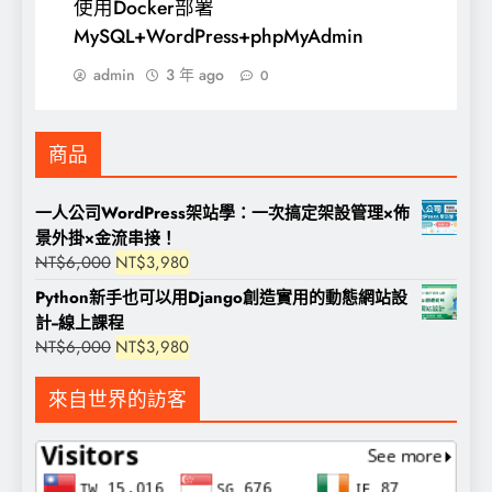
使用Docker部署
MySQL+WordPress+phpMyAdmin
admin
3 年 ago
0
商品
一人公司WordPress架站學：一次搞定架設管理×佈
景外掛×金流串接！
原
目
NT$
6,000
NT$
3,980
始
前
Python新手也可以用Django創造實用的動態網站設
價
價
計--線上課程
格：
格：
原
目
NT$
6,000
NT$
3,980
NT$6,000。
NT$3,980。
始
前
價
價
來自世界的訪客
格：
格：
NT$6,000。
NT$3,980。