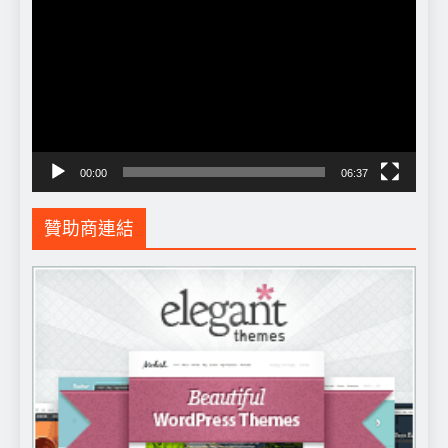
訊
播
放
器
00:00
06:37
贊助商連結