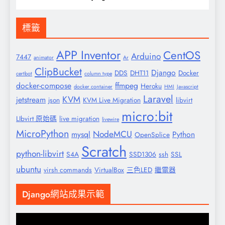
標籤
APP Inventor
CentOS
Arduino
7447
animator
Ar
ClipBucket
Django
DDS
DHT11
Docker
certbot
column type
docker-compose
ffmpeg
Heroku
docker container
HMI
Javascript
Laravel
KVM
jetstream
json
KVM Live Migration
libvirt
micro:bit
LIbvirt 原始碼
live migration
livewire
MicroPython
NodeMCU
mysql
Python
OpenSplice
Scratch
python-libvirt
S4A
SSD1306
ssh
SSL
ubuntu
virsh commands
VirtualBox
三色LED
繼電器
Django網站成果示範
視