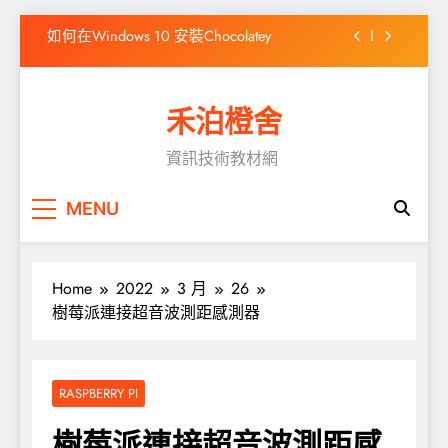
Skip
CentOS Stream 9 ADSL 撥接
to
content
WordPress出現「前往的連結已到期」之解決
方式
禾泊橙舍
高效靜態網站產生器 Hugo 簡介
資訊技術教材網
如何在Windows 10 安裝Chocolatey
CentOS Stream 9 ADSL 撥接
MENU
WordPress出現「前往的連結已到期」之解決
方式
Home
2022
3 月
26
樹莓派連接超音波測距感測器
RASPBERRY PI
樹莓派連接超音波測距感