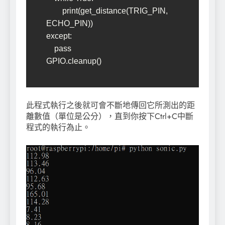
        print(get_distance(TRIG_PIN, 
ECHO_PIN))

except:

    pass

GPIO.cleanup()
此程式執行之後就可會不斷地傳回它所測出的距
離數值（單位是公分），直到你按下Ctrl+C中斷
程式的執行為止。