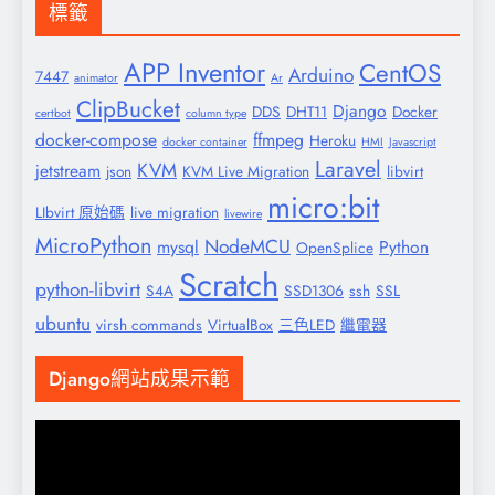
標籤
APP Inventor
CentOS
Arduino
7447
animator
Ar
ClipBucket
Django
DDS
DHT11
Docker
certbot
column type
docker-compose
ffmpeg
Heroku
docker container
HMI
Javascript
Laravel
KVM
jetstream
json
KVM Live Migration
libvirt
micro:bit
LIbvirt 原始碼
live migration
livewire
MicroPython
NodeMCU
mysql
Python
OpenSplice
Scratch
python-libvirt
S4A
SSD1306
ssh
SSL
ubuntu
virsh commands
VirtualBox
三色LED
繼電器
Django網站成果示範
視
訊
播