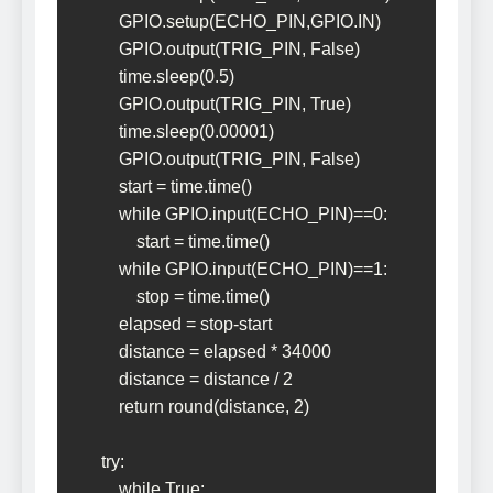
    GPIO.setup(ECHO_PIN,GPIO.IN)      

    GPIO.output(TRIG_PIN, False)

    time.sleep(0.5)

    GPIO.output(TRIG_PIN, True)

    time.sleep(0.00001)

    GPIO.output(TRIG_PIN, False)

    start = time.time()

    while GPIO.input(ECHO_PIN)==0:

        start = time.time()

    while GPIO.input(ECHO_PIN)==1:

        stop = time.time()

    elapsed = stop-start

    distance = elapsed * 34000

    distance = distance / 2

    return round(distance, 2)

try:

    while True:
