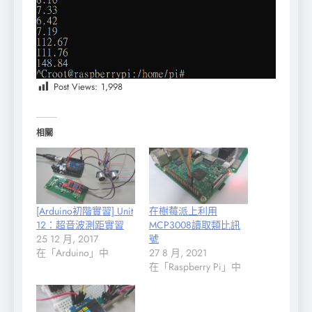
Post Views:
1,998
相關
[Arduino初階實習] Unit
在樹莓派上利用
12：超音波測距實習
MCP3008讀取類比訊
25 12 月, 2017
號
在「Arduino」中
27 8 月, 2021
在「Raspberry Pi」中