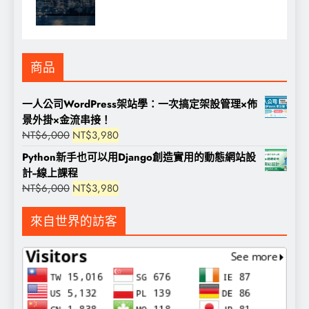
商品
一人公司WordPress架站學：一次搞定架設管理×佈
景外掛×金流串接！
原
目
NT$
6,000
NT$
3,980
始
前
Python新手也可以用Django創造實用的動態網站設
價
價
計--線上課程
格：
格：
原
目
NT$
6,000
NT$
3,980
NT$6,000。
NT$3,980。
始
前
價
價
來自世界的訪客
格：
格：
NT$6,000。
NT$3,980。