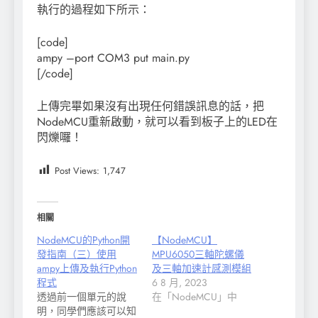
執行的過程如下所示：
[code]
ampy –port COM3 put main.py
[/code]
上傳完畢如果沒有出現任何錯誤訊息的話，把
NodeMCU重新啟動，就可以看到板子上的LED在
閃爍囉！
Post Views:
1,747
相關
NodeMCU的Python開
【NodeMCU】
發指南（三）使用
MPU6050三軸陀螺儀
ampy上傳及執行Python
及三軸加速計感測模組
程式
6 8 月, 2023
透過前一個單元的說
在「NodeMCU」中
明，同學們應該可以知