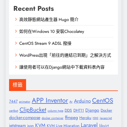
Recent Posts
高效靜態網站產生器 Hugo 簡介
如何在Windows 10 安裝Chocolatey
CentOS Stream 9 ADSL 撥接
WordPress出現「前往的連結已到期」之解決方式
讓使用者可以在Django網站中下載資料表內容
標籤
APP Inventor
CentOS
Arduino
7447
animator
Ar
ClipBucket
Django
DDS
DHT11
Docker
certbot
column type
docker-compose
ffmpeg
Heroku
docker container
HMI
Javascript
Laravel
KVM
jetstream
json
KVM Live Migration
libvirt