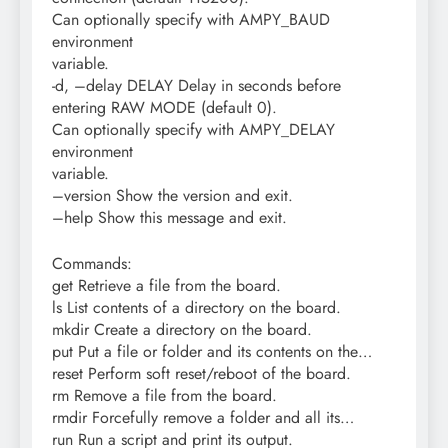
Can optionally specify with AMPY_BAUD
environment
variable.
-d, –delay DELAY Delay in seconds before
entering RAW MODE (default 0).
Can optionally specify with AMPY_DELAY
environment
variable.
–version Show the version and exit.
–help Show this message and exit.
Commands:
get Retrieve a file from the board.
ls List contents of a directory on the board.
mkdir Create a directory on the board.
put Put a file or folder and its contents on the…
reset Perform soft reset/reboot of the board.
rm Remove a file from the board.
rmdir Forcefully remove a folder and all its…
run Run a script and print its output.