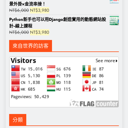
景外掛×金流串接！
原
目
NT$
6,000
NT$
3,980
始
前
Python新手也可以用Django創造實用的動態網站設
價
價
計--線上課程
格：
格：
原
目
NT$
6,000
NT$
3,980
NT$6,000。
NT$3,980。
始
前
價
價
來自世界的訪客
格：
格：
NT$6,000。
NT$3,980。
分類