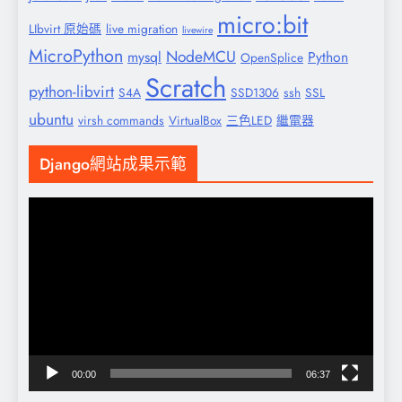
micro:bit
LIbvirt 原始碼
live migration
livewire
MicroPython
NodeMCU
mysql
Python
OpenSplice
Scratch
python-libvirt
S4A
SSD1306
ssh
SSL
ubuntu
virsh commands
VirtualBox
三色LED
繼電器
Django網站成果示範
視
訊
播
放
器
00:00
06:37