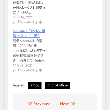
道如何利用MU Editor
在NodeMCU上測試程
式了。MU…
24 5 月, 2021
在「NodeMCU」中
NodeMCU的Python開
發指南（一）簡介
開發NodeMCU的意
思，就是把想要
NodeMCU進行的工作
透過程式編寫好了之
後，再儲存到NodeM…
17 5 月, 2021
在「NodeMCU」中
Tagged:
ampy
MicroPython
文
Previous:
Next: