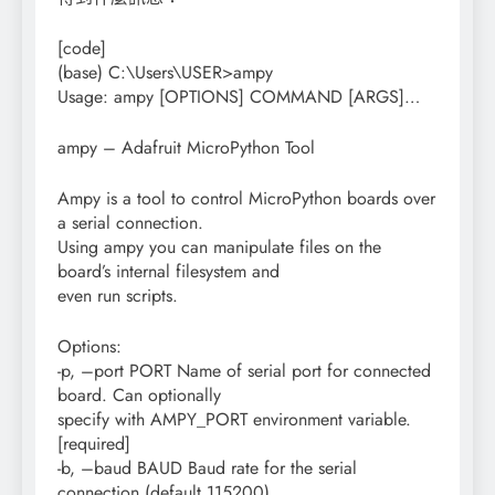
[code]
(base) C:\Users\USER>ampy
Usage: ampy [OPTIONS] COMMAND [ARGS]…
ampy – Adafruit MicroPython Tool
Ampy is a tool to control MicroPython boards over
a serial connection.
Using ampy you can manipulate files on the
board’s internal filesystem and
even run scripts.
Options:
-p, –port PORT Name of serial port for connected
board. Can optionally
specify with AMPY_PORT environment variable.
[required]
-b, –baud BAUD Baud rate for the serial
connection (default 115200).