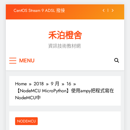
Skip
CentOS Stream 9 ADSL 撥接
to
content
WordPress出現「前往的連結已到期」之解決
方式
禾泊橙舍
高效靜態網站產生器 Hugo 簡介
資訊技術教材網
如何在Windows 10 安裝Chocolatey
CentOS Stream 9 ADSL 撥接
MENU
WordPress出現「前往的連結已到期」之解決
方式
Home
2018
9 月
16
【NodeMCU MicroPython】使用ampy把程式寫在
NodeMCU中
NODEMCU