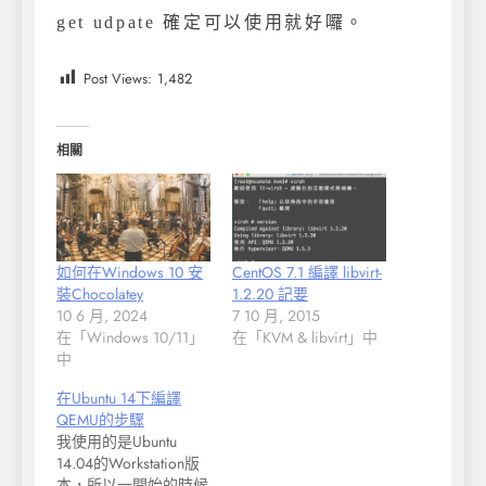
get udpate 確定可以使用就好囉。
Post Views:
1,482
相關
如何在Windows 10 安
CentOS 7.1 編譯 libvirt-
裝Chocolatey
1.2.20 記要
10 6 月, 2024
7 10 月, 2015
在「Windows 10/11」
在「KVM & libvirt」中
中
在Ubuntu 14下編譯
QEMU的步驟
我使用的是Ubuntu
14.04的Workstation版
本，所以一開始的時候