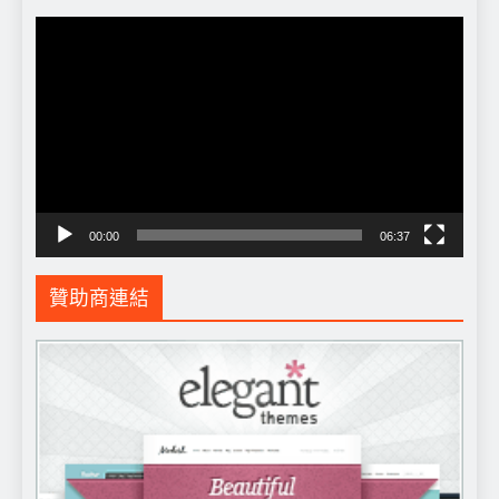
視
訊
播
放
器
00:00
06:37
贊助商連結