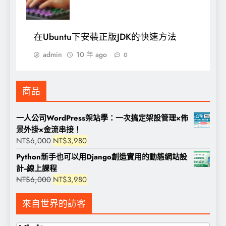
在Ubuntu下安裝正版JDK的快速方法
admin
10 年 ago
0
商品
一人公司WordPress架站學：一次搞定架設管理×佈
景外掛×金流串接！
原
目
NT$
6,000
NT$
3,980
始
前
Python新手也可以用Django創造實用的動態網站設
價
價
計--線上課程
格：
格：
原
目
NT$
6,000
NT$
3,980
NT$6,000。
NT$3,980。
始
前
價
價
來自世界的訪客
格：
格：
NT$6,000。
NT$3,980。