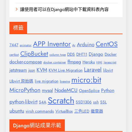
讓使用者可以在Django網站中下載資料表內容
標籤
APP Inventor
CentOS
Arduino
7447
animator
Ar
ClipBucket
Django
DDS
DHT11
Docker
certbot
column type
docker-compose
ffmpeg
Heroku
docker container
HMI
Javascript
Laravel
KVM
jetstream
json
KVM Live Migration
libvirt
micro:bit
LIbvirt 原始碼
live migration
livewire
MicroPython
NodeMCU
mysql
Python
OpenSplice
Scratch
python-libvirt
S4A
SSD1306
ssh
SSL
ubuntu
virsh commands
VirtualBox
三色LED
繼電器
Django網站成果示範