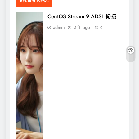
Related News
CentOS Stream 9 ADSL 撥接
admin
2 年 ago
0