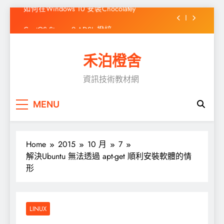
Skip
CentOS Stream 9 ADSL 撥接
to
content
WordPress出現「前往的連結已到期」之解決
方式
禾泊橙舍
高效靜態網站產生器 Hugo 簡介
資訊技術教材網
如何在Windows 10 安裝Chocolatey
CentOS Stream 9 ADSL 撥接
MENU
WordPress出現「前往的連結已到期」之解決
方式
Home
2015
10 月
7
解決Ubuntu 無法透過 apt-get 順利安裝軟體的情
形
LINUX