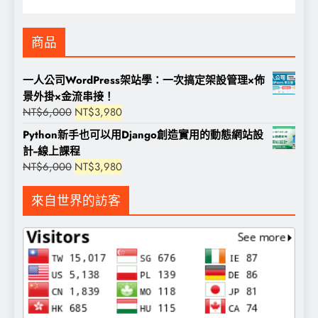
商品
一人公司WordPress架站學：一次搞定架設管理×佈
景外掛×金流串接！
原
目
NT$
6,000
NT$
3,980
始
前
Python新手也可以用Django創造實用的動態網站設
價
價
計--線上課程
格：
格：
原
目
NT$
6,000
NT$
3,980
NT$6,000。
NT$3,980。
始
前
價
價
來自世界的訪客
格：
格：
NT$6,000。
NT$3,980。