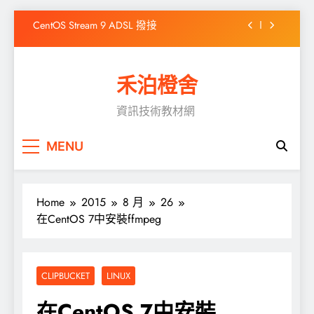
Skip
CentOS Stream 9 ADSL 撥接
to
content
WordPress出現「前往的連結已到期」之解決
方式
禾泊橙舍
高效靜態網站產生器 Hugo 簡介
資訊技術教材網
如何在Windows 10 安裝Chocolatey
CentOS Stream 9 ADSL 撥接
MENU
WordPress出現「前往的連結已到期」之解決
方式
Home
2015
8 月
26
在CentOS 7中安裝ffmpeg
CLIPBUCKET
LINUX
在CentOS 7中安裝