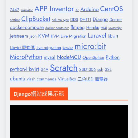
APP Inventor
CentOS
Arduino
7447
animator
Ar
ClipBucket
Django
DDS
DHT11
Docker
certbot
column type
docker-compose
ffmpeg
Heroku
docker container
HMI
Javascript
Laravel
KVM
jetstream
json
KVM Live Migration
libvirt
micro:bit
LIbvirt 原始碼
live migration
livewire
MicroPython
NodeMCU
mysql
Python
OpenSplice
Scratch
python-libvirt
S4A
SSD1306
ssh
SSL
ubuntu
virsh commands
VirtualBox
三色LED
繼電器
Django網站成果示範
視
訊
播
放