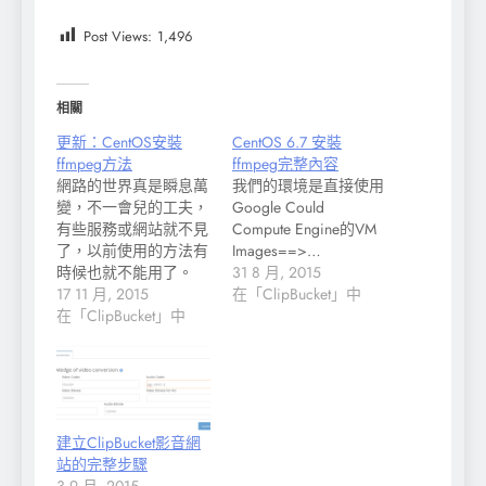
Post Views:
1,496
相關
更新：CentOS安裝
CentOS 6.7 安裝
ffmpeg方法
ffmpeg完整內容
網路的世界真是瞬息萬
我們的環境是直接使用
變，不一會兒的工夫，
Google Could
有些服務或網站就不見
Compute Engine的VM
了，以前使用的方法有
Images==>…
時候也就不能用了。
31 8 月, 2015
像…
17 11 月, 2015
在「ClipBucket」中
在「ClipBucket」中
建立ClipBucket影音網
站的完整步驟